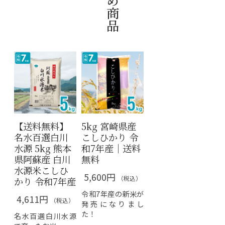
【送料無料】
5kg 宮崎県産
名水百選白川
こしひかり 令
水源 5kg 熊本
和7年産｜送料
県阿蘇産 白川
無料
水源米こしひ
5,600円
（税込）
かり 令和7年産
令和7年産の新米が
4,611円
（税込）
発売になりまし
た！
名水百選白川水源