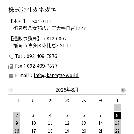
株式会社カネガエ
【本社】〒834-0111
福岡県八女郡広川町大字日吉1227
【通販事務局】〒812-0007
福岡市博多区東比恵3-31-11
Tel：092-409-7876
Fax：092-409-7877
E-mail：
info@kanegae.world
2026年8月
日
月
火
水
木
金
土
1
2
3
4
5
6
7
8
9
10
11
12
13
14
15
1
16
17
18
19
20
21
22
2