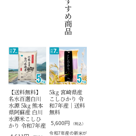
おすすめ商品
【送料無料】
5kg 宮崎県産
名水百選白川
こしひかり 令
水源 5kg 熊本
和7年産｜送料
県阿蘇産 白川
無料
水源米こしひ
5,600円
（税込）
かり 令和7年産
令和7年産の新米が